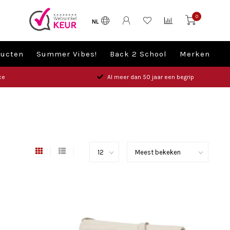
0
NL
ucten
Summer Vibes!
Back 2 School
Merken
ce
Al meer dan 50 jaar een begrip