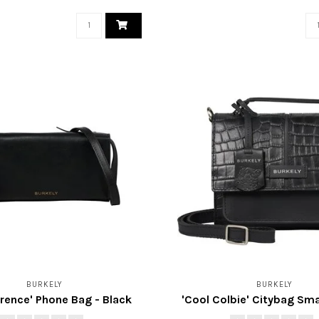
BURKELY
BURKELY
orence' Phone Bag - Black
'Cool Colbie' Citybag Sma