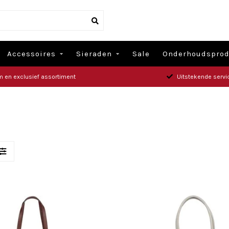
Accessoires
Sieraden
Sale
Onderhoudsprod
m en exclusief assortiment
Uitstekende servi