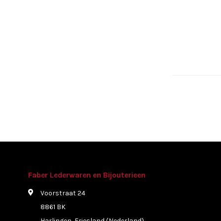
Faber Lederwaren en Bijouterieen
Voorstraat 24
8861 BK
Harlingen, Friesland (Nederland)