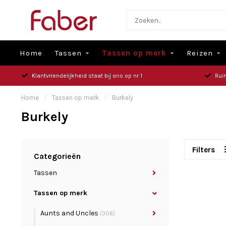
Home
Tassen
Tassen op merk
Reizen
Klantvriendelijkheid staat bij ons op nr 1
Rui
Home
/
Tassen op merk
/
Burkely
Burkely
Filters
Categorieën
Tassen
Tassen op merk
Aunts and Uncles
(306)