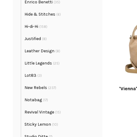
Enrico Benetti
(35)
Hide & Stitches
(6)
Hi-di-Hi
(158)
Justified
(8)
Leather Design
(8)
Little Legends
(25)
Lot83
(3)
New Rebels
'Vienna
(237)
Notabag
(17)
Revival Vintage
(15)
Sticky Lemon
(10)
Studio Ditte
(7)