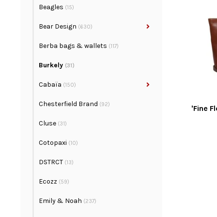
Beagles
(15)
Bear Design
(630)
Berba bags & wallets
(117)
Burkely
(31)
Cabaïa
(150)
Chesterfield Brand
(92)
'Fine F
Cluse
(31)
Cotopaxi
(10)
DSTRCT
(13)
Ecozz
(59)
Emily & Noah
(237)