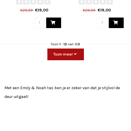
€19,00
€19,00
€29,99
€29,99
Toon
1
-
12
van 128
Toon meer
Met een Emily & Noah tas ben je er zeker van dat je stijlvol de
deur uitgaat!