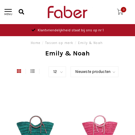
0
MENU
Klantvriendelijkheid staat bij ons op nr 1
Home
/
Tassen op merk
/
Emily & Noah
Emily & Noah