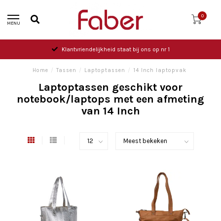
0
MENU
Klantvriendelijkheid staat bij ons op nr 1
Home
/
Tassen
/
Laptoptassen
/
14 Inch laptopvak
Laptoptassen geschikt voor
notebook/laptops met een afmeting
van 14 Inch