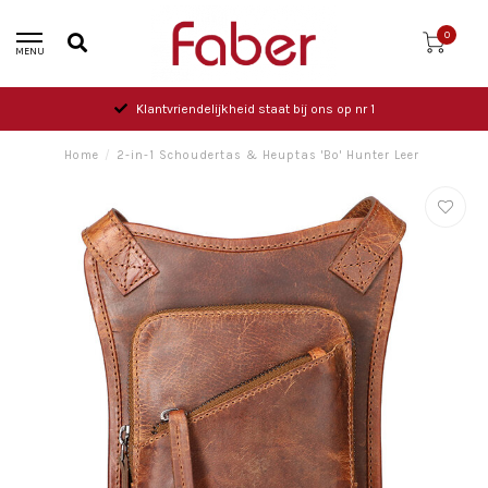
0
MENU
Klantvriendelijkheid staat bij ons op nr 1
Home
/
2-in-1 Schoudertas & Heuptas 'Bo' Hunter Leer