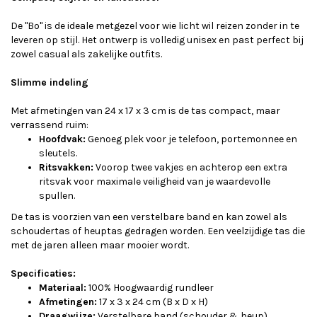
De "Bo" is de ideale metgezel voor wie licht wil reizen zonder in te
leveren op stijl. Het ontwerp is volledig unisex en past perfect bij
zowel casual als zakelijke outfits.
Slimme indeling
Met afmetingen van 24 x 17 x 3 cm is de tas compact, maar
verrassend ruim:
Hoofdvak:
Genoeg plek voor je telefoon, portemonnee en
sleutels.
Ritsvakken:
Voorop twee vakjes en achterop een extra
ritsvak voor maximale veiligheid van je waardevolle
spullen.
De tas is voorzien van een verstelbare band en kan zowel als
schoudertas of heuptas gedragen worden. Een veelzijdige tas die
met de jaren alleen maar mooier wordt.
Specificaties:
Materiaal:
100% Hoogwaardig rundleer
Afmetingen:
17 x 3 x 24 cm (B x D x H)
Draagwijze:
Verstelbare band (schouder & heup)