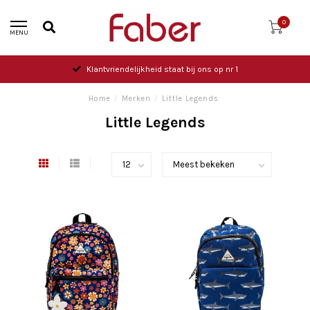
0
MENU
Klantvriendelijkheid staat bij ons op nr 1
Home
/
Merken
/
Little Legends
Little Legends