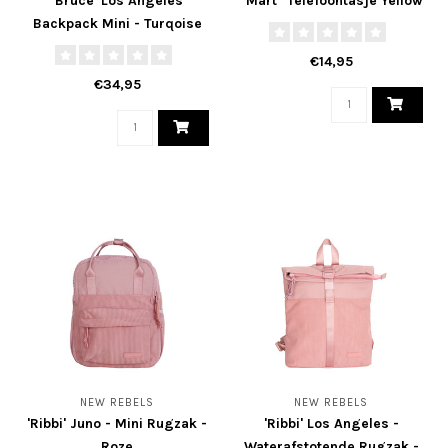
'Bruce' Los Angeles
"Mart" Telefoontasje Yellow
Backpack Mini - Turqoise
€14,95
€34,95
NEW REBELS
NEW REBELS
'Ribbi' Juno - Mini Rugzak -
'Ribbi' Los Angeles -
Roze
Waterafstotende Rugzak -