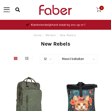
0
MENU
Klantvriendelijkheid staat bij ons op nr 1
Home
/
Merken
/
New Rebels
New Rebels