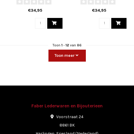
€34,95
€34,95
Toon
1
-
12
van 86
Toon meer
Faber Lederwaren en Bijouterieen
Voorstraat 24
8861 BK
Harlingen, Friesland (Nederland)