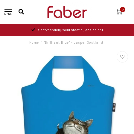
0
MENU
Klantvriendelijkheid staat bij ons op nr 1
Home
/
"Brilliant Blue" - Jasper Oostland