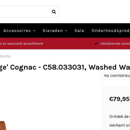
Accessoires
Sieraden
Sale
Onderhoudsprod
m en exclusief assortiment
Uitstekende servi
lectie
ge' Cognac - C58.033031, Washed Wax
THE CHESTERFIE
€79,95
Ontdek de C
vierkant o