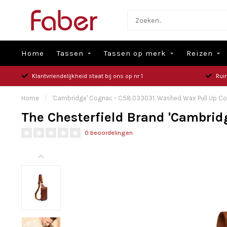
Home
Tassen
Tassen op merk
Reizen
Klantvriendelijkheid staat bij ons op nr 1
Rui
Home
/
'Cambridge' Cognac - C58.033031, Washed Wax Pull Up Col
The Chesterfield Brand 'Cambrid
0 beoordelingen