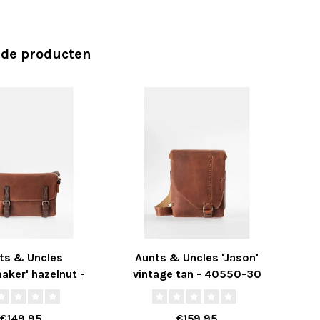
rde producten
ts & Uncles
Aunts & Uncles 'Jason'
aker' hazelnut -
vintage tan - 40550-30
A
50816-37
€149,95
€159,95