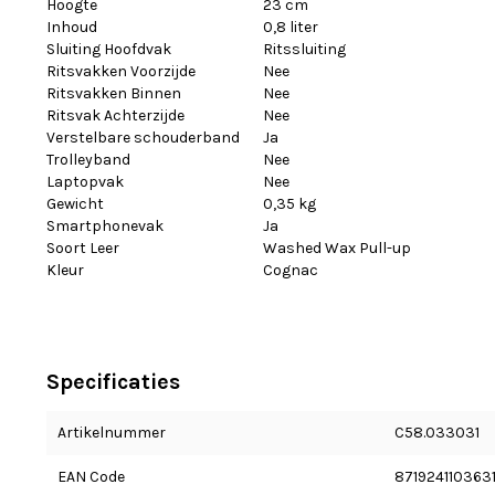
Hoogte
23 cm
Inhoud
0,8 liter
Sluiting Hoofdvak
Ritssluiting
Ritsvakken Voorzijde
Nee
Ritsvakken Binnen
Nee
Ritsvak Achterzijde
Nee
Verstelbare schouderband
Ja
Trolleyband
Nee
Laptopvak
Nee
Gewicht
0,35 kg
Smartphonevak
Ja
Soort Leer
Washed Wax Pull-up
Kleur
Cognac
Specificaties
Artikelnummer
C58.033031
EAN Code
871924110363