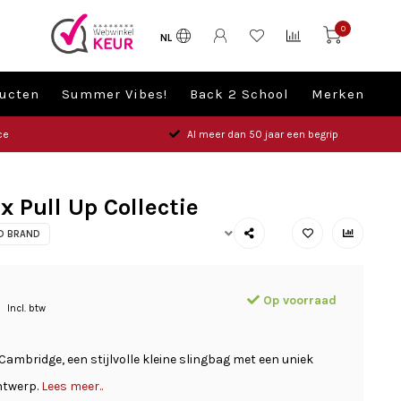
0
NL
ucten
Summer Vibes!
Back 2 School
Merken
ce
Al meer dan 50 jaar een begrip
 Pull Up Collectie
LD BRAND
Op voorraad
Incl. btw
ambridge, een stijlvolle kleine slingbag met een uniek
ntwerp.
Lees meer..