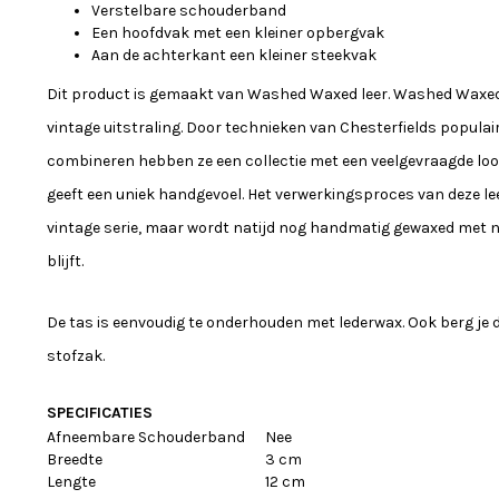
Verstelbare schouderband
Een hoofdvak met een kleiner opbergvak
Aan de achterkant een kleiner steekvak
Dit product is gemaakt van Washed Waxed leer. Washed Waxed 
vintage uitstraling. Door technieken van Chesterfields popula
combineren hebben ze een collectie met een veelgevraagde lo
geeft een uniek handgevoel. Het verwerkingsproces van deze le
vintage serie, maar wordt natijd nog handmatig gewaxed met na
blijft.
De tas is eenvoudig te onderhouden met lederwax. Ook berg je de
stofzak.
SPECIFICATIES
Afneembare Schouderband
Nee
Breedte
3 cm
Lengte
12 cm