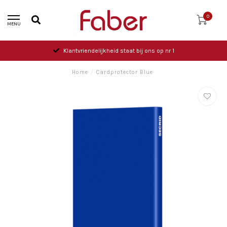
0
MENU
Klantvriendelijkheid staat bij ons op nr 1
Home
/
Cardprotector Blue