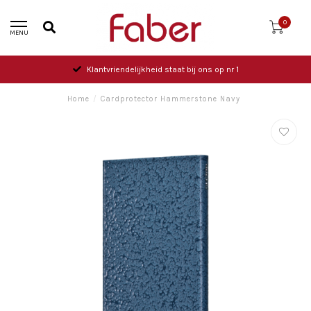
0
MENU
Klantvriendelijkheid staat bij ons op nr 1
Home
/
Cardprotector Hammerstone Navy