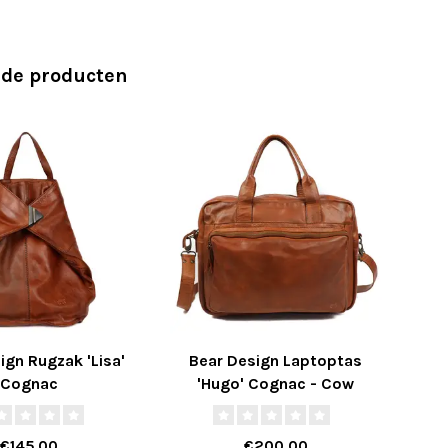
rde producten
ign Rugzak 'Lisa'
Bear Design Laptoptas
Be
Cognac
'Hugo' Cognac - Cow
'L
Lavato Collectie
€145,00
€200,00