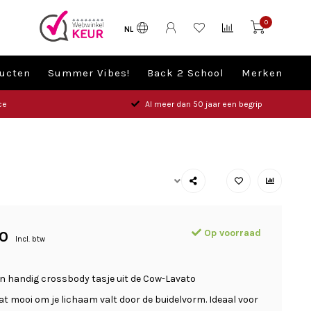
0
NL
ucten
Summer Vibes!
Back 2 School
Merken
ce
Al meer dan 50 jaar een begrip
Op voorraad
0
Incl. btw
een handig crossbody tasje uit de Cow-Lavato
dat mooi om je lichaam valt door de buidelvorm. Ideaal voor