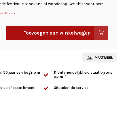
nde festival, stapavond of wandeling. Geschikt voor hem
es meer..
Toevoegen aan winkelwagen
MAATTABEL
n 50 jaar een begrip in
Klantvriendelijkheid staat bij ons
op nr. 1
clusief assortiment
Uitstekende service