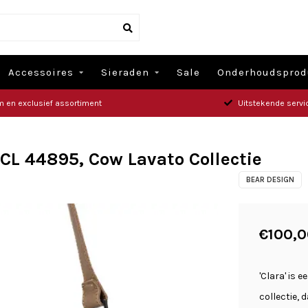
Accessoires
Sieraden
Sale
Onderhoudsprod
m en exclusief assortiment
Uitstekende servi
- CL 44895, Cow Lavato Collectie
BEAR DESIGN
€100,0
'Clara' is 
collectie, 