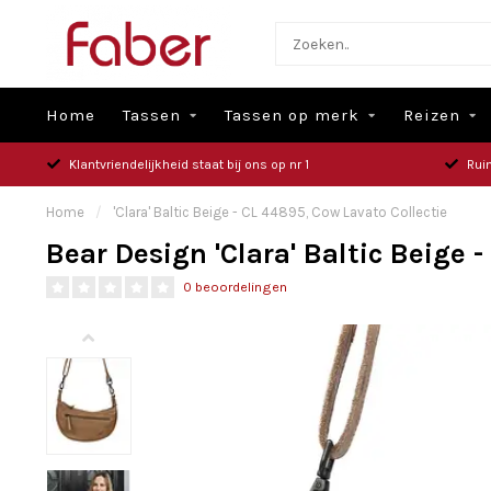
Home
Tassen
Tassen op merk
Reizen
Klantvriendelijkheid staat bij ons op nr 1
Rui
Home
/
'Clara' Baltic Beige - CL 44895, Cow Lavato Collectie
Bear Design 'Clara' Baltic Beige 
0 beoordelingen