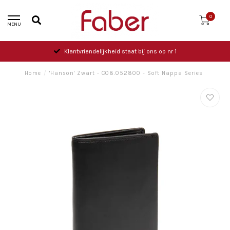
0
MENU
Klantvriendelijkheid staat bij ons op nr 1
Home
/
'Hanson' Zwart - C08.052800 - Soft Nappa Series