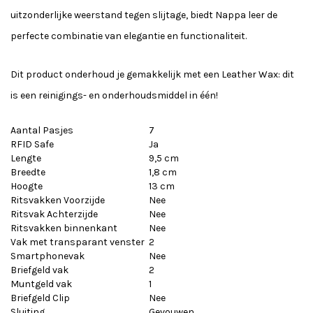
uitzonderlijke weerstand tegen slijtage, biedt Nappa leer de
perfecte combinatie van elegantie en functionaliteit.
Dit product onderhoud je gemakkelijk met een Leather Wax: dit
is een reinigings- en onderhoudsmiddel in één!
Aantal Pasjes
7
RFID Safe
Ja
Lengte
9,5 cm
Breedte
1,8 cm
Hoogte
13 cm
Ritsvakken Voorzijde
Nee
Ritsvak Achterzijde
Nee
Ritsvakken binnenkant
Nee
Vak met transparant venster
2
Smartphonevak
Nee
Briefgeld vak
2
Muntgeld vak
1
Briefgeld Clip
Nee
Sluiting
Gevouwen