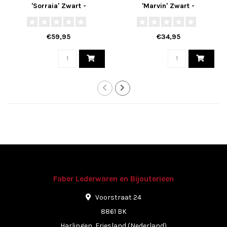
'Sorraia' Zwart -
'Marvin' Zwart -
C08.052100, Wax Pull Up
C08.040600, Wax Pull Up
Collectie
Collectie
€59,95
€34,95
Faber Lederwaren en Bijouterieen
Voorstraat 24
8861 BK
Harlingen, Friesland (Nederland)