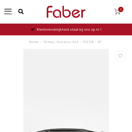
0
MENU
Klantvriendelijkheid staat bij ons op nr 1
Home
/
'Himeji' Volcanic Ash - 10228 - 47