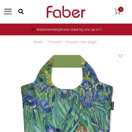
0
MENU
Klantvriendelijkheid staat bij ons op nr 1
Home
/
"Irissen" - Vincent van Gogh