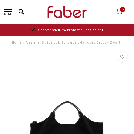
0
MENU
Klantvriendelijkheid staat bij ons op nr 1
Home
/
'Jeanna' Suèdelook Schouder/Handtas Groot - Zwart