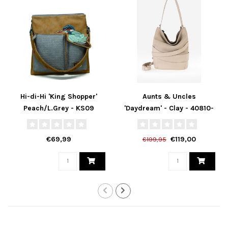
Hi-di-Hi 'King Shopper'
Aunts & Uncles
Peach/L.Grey - KS09
'Daydream' - Clay - 40810-
66
€69,99
€119,00
€199,95