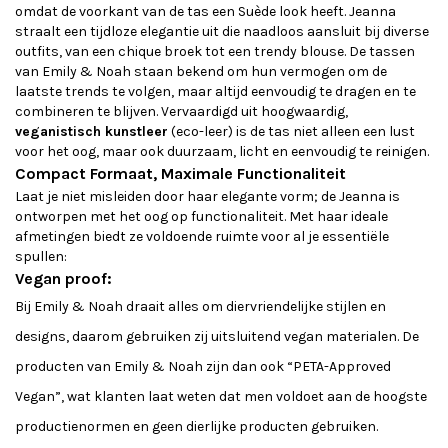
omdat de voorkant van de tas een Suède look heeft. Jeanna
straalt een tijdloze elegantie uit die naadloos aansluit bij diverse
outfits, van een chique broek tot een trendy blouse. De tassen
van Emily & Noah staan bekend om hun vermogen om de
laatste trends te volgen, maar altijd eenvoudig te dragen en te
combineren te blijven. Vervaardigd uit hoogwaardig,
veganistisch kunstleer
(eco-leer) is de tas niet alleen een lust
voor het oog, maar ook duurzaam, licht en eenvoudig te reinigen.
Compact Formaat, Maximale Functionaliteit
Laat je niet misleiden door haar elegante vorm; de Jeanna is
ontworpen met het oog op functionaliteit. Met haar ideale
afmetingen biedt ze voldoende ruimte voor al je essentiële
spullen:
Vegan proof:
Bij Emily & Noah draait alles om diervriendelijke stijlen en
designs, daarom gebruiken zij uitsluitend vegan materialen. De
producten van Emily & Noah zijn dan ook “PETA-Approved
Vegan”, wat klanten laat weten dat men voldoet aan de hoogste
productienormen en geen dierlijke producten gebruiken.