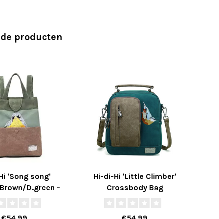
rde producten
Hi 'Song song'
Hi-di-Hi 'Little Climber'
Hi
/Brown/D.green -
Crossbody Bag
Ba
SO07
Petrol/Beige LCL02
€54,99
€54,99