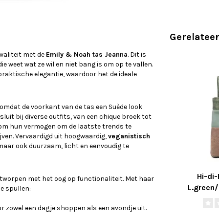
Gerelatee
waliteit met de
Emily & Noah tas Jeanna
. Dit is
 weet wat ze wil en niet bang is om op te vallen.
aktische elegantie, waardoor het de ideale
er omdat de voorkant van de tas een Suède look
sluit bij diverse outfits, van een chique broek tot
 om hun vermogen om de laatste trends te
ijven. Vervaardigd uit hoogwaardig,
veganistisch
, maar ook duurzaam, licht en eenvoudig te
Hi-di-
ntworpen met het oog op functionaliteit. Met haar
L.green
e spullen:
r zowel een dagje shoppen als een avondje uit.