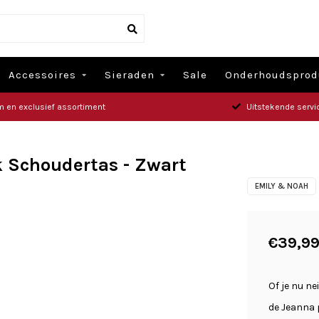
Accessoires
Sieraden
Sale
Onderhoudsprod
m en exclusief assortiment
Uitstekende servi
k Schoudertas - Zwart
EMILY & NOAH
€39,9
Of je nu ne
de Jeanna 