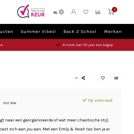
0
NL
ucten
Summer Vibes!
Back 2 School
Merken
ce
Al meer dan 50 jaar een begrip
Op voorraad
9
Incl. btw
igt naar een georganiseerde of wat meer chaotische stijl,
past zich aan jou aan. Met een Emily & Noah tas ben je er