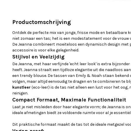
Productomschrijving
Ontdek de perfecte mix van jonge, frisse mode en betaalbare k
niet zomaar een tas; het is een modestatement voor de vrouw die
De Jeanna combineert moeiteloos een dynamisch design met pr
accessoire is voor elke gelegenheid.
Stijlvol en Veelzijdig
De Jeanna, met haar verfijnde 'echt leer look' is extra bijzond
heeft. Jeanna straalt een tijdloze elegantie uit die naadloos aan
een trendy blouse. De tassen van Emily & Noah staan bekend
volgen, maar altijd eenvoudig te dragen en te combineren te bl
kunstleer
(eco-leer) is de tas niet alleen een lust voor het oog
reinigen.
Compact Formaat, Maximale Functionaliteit
Laat je niet misleiden door haar elegante vorm; de Jeanna is o
ideale afmetingen biedt ze voldoende ruimte voor al je essentiël
Dit praktische formaat maakt de tas tot de ideale metgezel voo