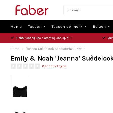
Home
Tassen
Tassen op merk
Reizen
Klantvriendelijkheid staat bij ons op nr 1
Rui
Home
/
'Jeanna' Suèdelook Schoudertas - Zwart
Emily & Noah 'Jeanna' Suèdeloo
0 beoordelingen