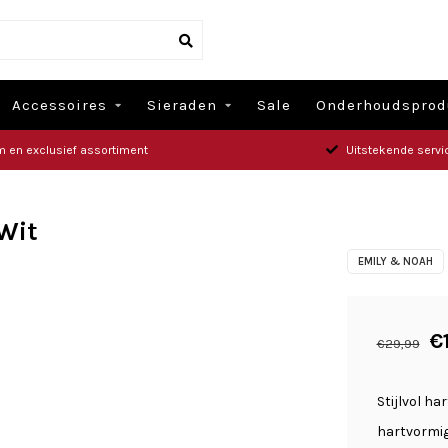
Accessoires
Sieraden
Sale
Onderhoudsprod
m en exclusief assortiment
Uitstekende servi
 Wit
EMILY & NOAH
€
€29,99
Stijlvol ha
hartvormig