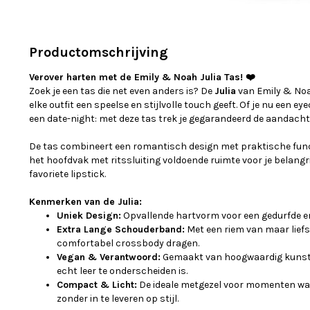
Productomschrijving
Verover harten met de Emily & Noah Julia Tas! ❤️
Zoek je een tas die net even anders is? De
Julia
van Emily & Noa
elke outfit een speelse en stijlvolle touch geeft. Of je nu een ey
een date-night: met deze tas trek je gegarandeerd de aandacht
De tas combineert een romantisch design met praktische funct
het hoofdvak met ritssluiting voldoende ruimte voor je belangri
favoriete lipstick.
Kenmerken van de Julia:
Uniek Design:
Opvallende hartvorm voor een gedurfde e
Extra Lange Schouderband:
Met een riem van maar liefs
comfortabel crossbody dragen.
Vegan & Verantwoord:
Gemaakt van hoogwaardig kunsts
echt leer te onderscheiden is.
Compact & Licht:
De ideale metgezel voor momenten waa
zonder in te leveren op stijl.