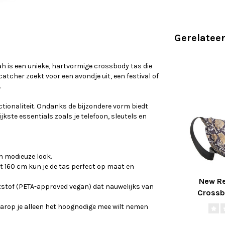
Gerelatee
h is een unieke, hartvormige crossbody tas die
ecatcher zoekt voor een avondje uit, een festival of
.
ionaliteit. Ondanks de bijzondere vorm biedt
jkste essentials zoals je telefoon, sleutels en
n modieuze look.
t 160 cm kun je de tas perfect op maat en
New Re
tof (PETA-approved vegan) dat nauwelijks van
Crossb
rop je alleen het hoognodige mee wilt nemen