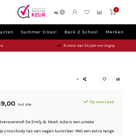
0
NL
ucten
Summer Vibes!
Back 2 School
Merken
ce
Al meer dan 50 jaar een begrip
Op voorraad
19,00
Incl. btw
rtveroverend! De Emily & Noah Julia is een unieke
e crossbody tas van vegan kunstleer. Met een extra lange