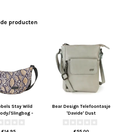
rde producten
bels Stay Wild
Bear Design Telefoontasje
E
ody/Slingbag -
'Davide' Dust
Snake
€14,95
€55,00