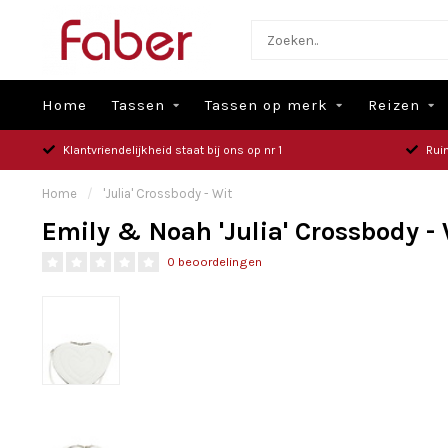
Home
Tassen
Tassen op merk
Reizen
Klantvriendelijkheid staat bij ons op nr 1
Rui
Home
/
'Julia' Crossbody - Wit
Emily & Noah 'Julia' Crossbody -
0 beoordelingen