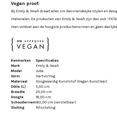
Vegan proof:
Bij Emily & Noah draait alles om diervriendelijke stijlen en des
materialen. De producten van Emily & Noah zijn dan ook “PETA
men voldoet aan de hoogste productienormen en geen dierlijk
Kenmerken
Specificaties
Merk
Emily & Noah
Model
Julia
Vorm
Hartvormig
Materiaal
Hoogwaardig Kunststof (Vegan Kunstleer)
Dikte (L)
5,00 cm
Breedte
25,00 cm
Hoogte
18,00 cm
Schouderriem
160,00 cm (verstelbaar)
Sluiting
Ritssluiting