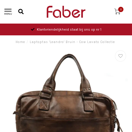
0
MENU
Klantvriendelijkheid staat bij ons op nr 1
Home
/
Laptoptas 'Leandro' Bruin - Cow Lavato Collectie