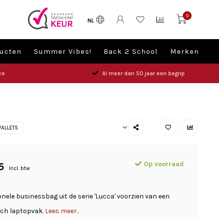
0
NL
ucten
Summer Vibes!
Back 2 School
Merken
ce
Al meer dan 50 jaar een begrip
ALLETS
Op voorraad
5
Incl. btw
nele businessbag uit de serie 'Lucca' voorzien van een
inch laptopvak.
Lees meer..