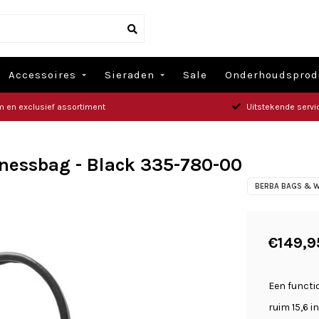
Accessoires
Sieraden
Sale
Onderhoudsprod
m en exclusief assortiment
Uitstekende servi
nessbag - Black 335-780-00
BERBA BAGS & W
€149,9
Een functio
ruim 15,6 