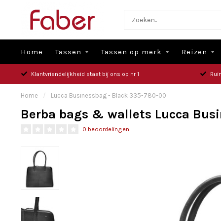
Home
Tassen
Tassen op merk
Reizen
Klantvriendelijkheid staat bij ons op nr 1
Rui
Home
/
Lucca Businessbag - Black 335-780-00
Berba bags & wallets Lucca Busi
0 beoordelingen