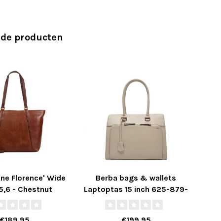
rde producten
ine Florence' Wide
Berba bags & wallets
5,6 - Chestnut
Laptoptas 15 inch 625-879-
Lap
06 Chalk - Avignon
07 
Collectie
€189,95
€199,95