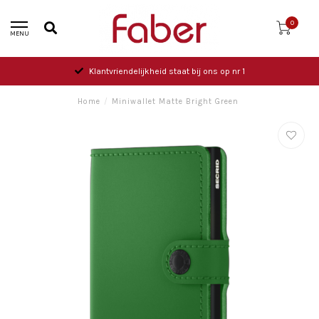
0
MENU
Klantvriendelijkheid staat bij ons op nr 1
Home
/
Miniwallet Matte Bright Green