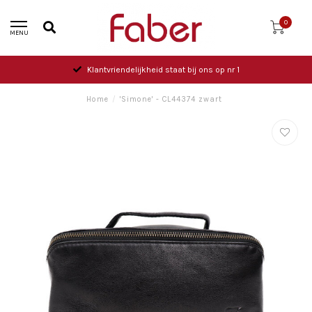
0
MENU
Klantvriendelijkheid staat bij ons op nr 1
Home
/
'Simone' - CL44374 zwart