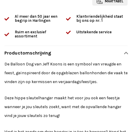
MAATTABEL
Al meer dan 50 jaar een
Klantvriendelijkheid staat
begrip in Harlingen
bij ons op nr. 1
Ruim en exclusief
Uitstekende service
assortiment
Productomschrijving
De Balloon Dog van Jeff Koons is een symbool van vreugde en
feest, geïnspireerd door de opgeblazen ballonhonden die vaak te
vinden zijn op kermissen en verjaardagsfeestjes.
Deze hippe sleutelhanger maakt het voor jou ook een feestje
wanneer je jou sleutels zoekt, want met de opvallende hanger
vind je jouw sleutels zo terug!
Vind je het zonde om deze hanger in je tas te bewaren? Hang het