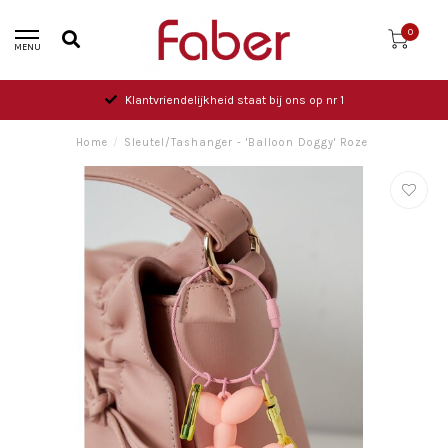
0
MENU
Klantvriendelijkheid staat bij ons op nr 1
Home
/
Sleutel/Tashanger - 'Balloon Doggy' Roze