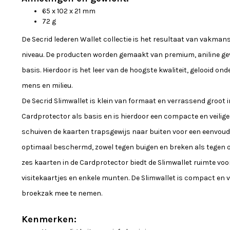
65 x 102 x 21 mm
72 g
De Secrid lederen Wallet collectie is het resultaat van vakma
niveau. De producten worden gemaakt van premium, aniline gev
basis. Hierdoor is het leer van de hoogste kwaliteit, gelooid 
mens en milieu.
De Secrid Slimwallet is klein van formaat en verrassend groot i
Cardprotector als basis en is hierdoor een compacte en veili
schuiven de kaarten trapsgewijs naar buiten voor een eenvoudig
optimaal beschermd, zowel tegen buigen en breken als tegen 
zes kaarten in de Cardprotector biedt de Slimwallet ruimte voo
visitekaartjes en enkele munten. De Slimwallet is compact en v
broekzak mee te nemen.
Kenmerken: