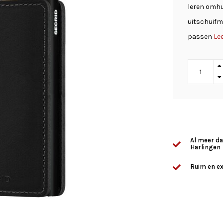
leren omhu
uitschuifm
passen
Lee
Al meer da
Harlingen
Ruim en ex