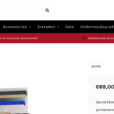
Accessoires
Sieraden
Sale
Onderhoudsprod
m en exclusief assortiment
Uitstekende servi
SECRID
€69,0
Secrid Sli
portemonne