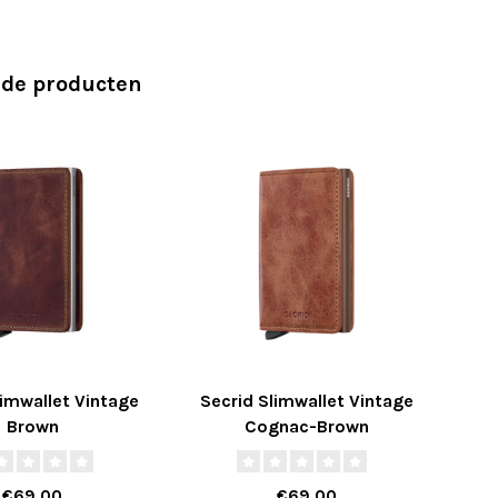
rde producten
limwallet Vintage
Secrid Slimwallet Vintage
Se
Brown
Cognac-Brown
€69,00
€69,00