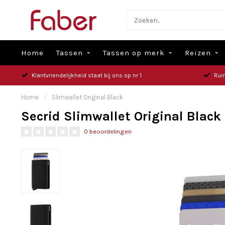
Home
Tassen
Tassen op merk
Reizen
Klantvriendelijkheid staat bij ons op nr 1
Rui
Home
/
Slimwallet Original Black
Secrid Slimwallet Original Black
0 beoordelingen