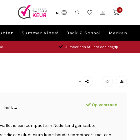
0
NL
ucten
Summer Vibes!
Back 2 School
Merken
ce
Al meer dan 50 jaar een begrip
Op voorraad
0
Incl. btw
mwallet is een compacte, in Nederland gemaakte
e die een aluminium kaarthouder combineert met een