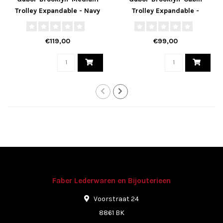
Trolley Expandable - Navy
Trolley Expandable -
65x45x27cm
Donker Turqoise
55x40x22cm
€119,00
€99,00
Faber Lederwaren en Bijouterieen
Voorstraat 24
8861 BK