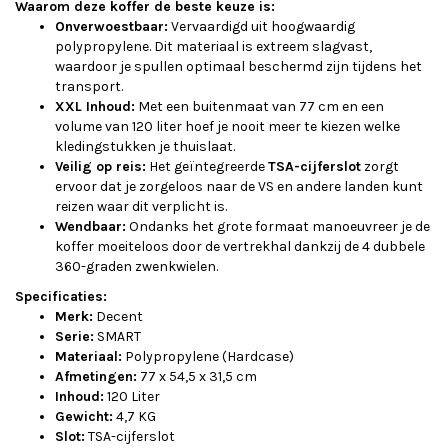
Waarom deze koffer de beste keuze is:
Onverwoestbaar:
Vervaardigd uit hoogwaardig
polypropylene. Dit materiaal is extreem slagvast,
waardoor je spullen optimaal beschermd zijn tijdens het
transport.
XXL Inhoud:
Met een buitenmaat van 77 cm en een
volume van 120 liter hoef je nooit meer te kiezen welke
kledingstukken je thuislaat.
Veilig op reis:
Het geïntegreerde
TSA-cijferslot
zorgt
ervoor dat je zorgeloos naar de VS en andere landen kunt
reizen waar dit verplicht is.
Wendbaar:
Ondanks het grote formaat manoeuvreer je de
koffer moeiteloos door de vertrekhal dankzij de 4 dubbele
360-graden zwenkwielen.
Specificaties:
Merk:
Decent
Serie:
SMART
Materiaal:
Polypropylene (Hardcase)
Afmetingen:
77 x 54,5 x 31,5 cm
Inhoud:
120 Liter
Gewicht:
4,7 KG
Slot:
TSA-cijferslot