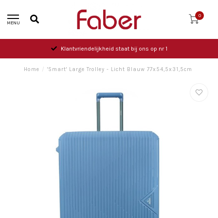
0
MENU
Klantvriendelijkheid staat bij ons op nr 1
Home
/
'Smart' Large Trolley - Licht Blauw 77x54,5x31,5cm