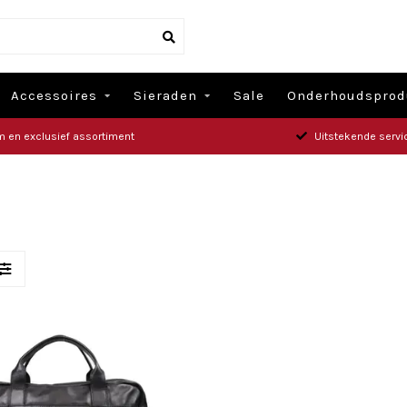
Accessoires
Sieraden
Sale
Onderhoudsprod
m en exclusief assortiment
Uitstekende servi