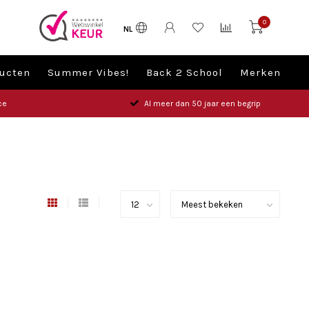
0
NL
ucten
Summer Vibes!
Back 2 School
Merken
ce
Al meer dan 50 jaar een begrip