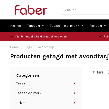
Home
Tassen
Tassen op merk
Reizen
Klantvriendelijkheid staat bij ons op nr 1
Rui
Home
/
Tags
/
avondtasje
Producten getagd met avondtas
Filters
Categorieën
Tassen
Tassen op merk
Reizen