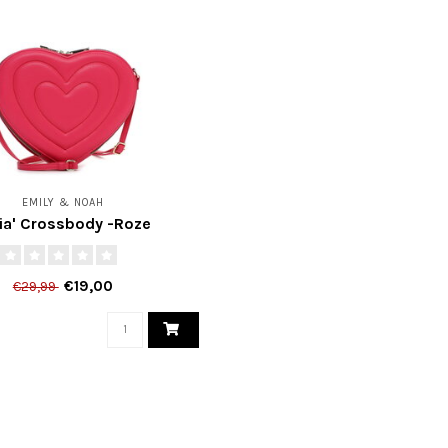
EMILY & NOAH
lia' Crossbody -Roze
€19,00
€29,99