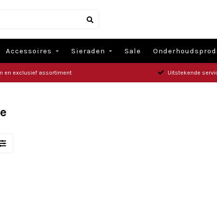
Accessoires
Sieraden
Sale
Onderhoudsprod
m en exclusief assortiment
Uitstekende servi
je