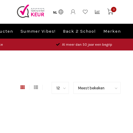
0
NL
ucten
Summer Vibes!
Back 2 School
Merken
ce
Al meer dan 50 jaar een begrip