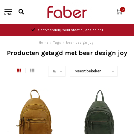
0
MENU
Klantvriendelijkheid staat bij ons op nr 1
Home
/
Tags
/
bear design joy
Producten getagd met bear design joy