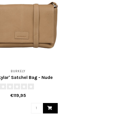
BURKELY
kylar' Satchel Bag - Nude
€119,95