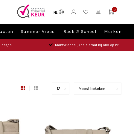
0
NL
ucten
Summer Vibes!
Back 2 School
Merken
 begrip
Klantvriendelijkheid staat bij ons op nr 1