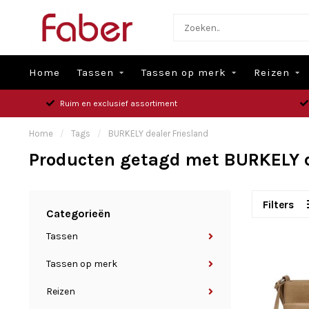
Home
Tassen
Tassen op merk
Reizen
Ruim en exclusief assortiment
Home
/
Tags
/
BURKELY dealer Friesland
Producten getagd met BURKELY d
Filters
Categorieën
Tassen
Tassen op merk
Reizen