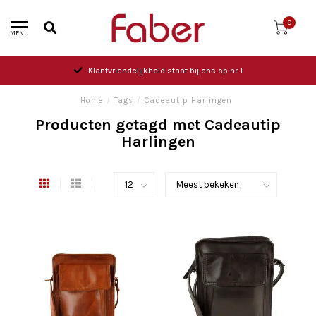
0
MENU
Klantvriendelijkheid staat bij ons op nr 1
Home
/
Tags
/
Cadeautip Harlingen
Producten getagd met Cadeautip
Harlingen