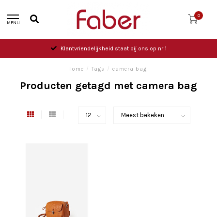
0
MENU
Klantvriendelijkheid staat bij ons op nr 1
Home
/
Tags
/
camera bag
Producten getagd met camera bag