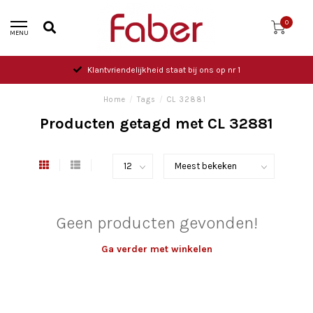
0
MENU
Klantvriendelijkheid staat bij ons op nr 1
Home
/
Tags
/
CL 32881
Producten getagd met CL 32881
Geen producten gevonden!
Ga verder met winkelen