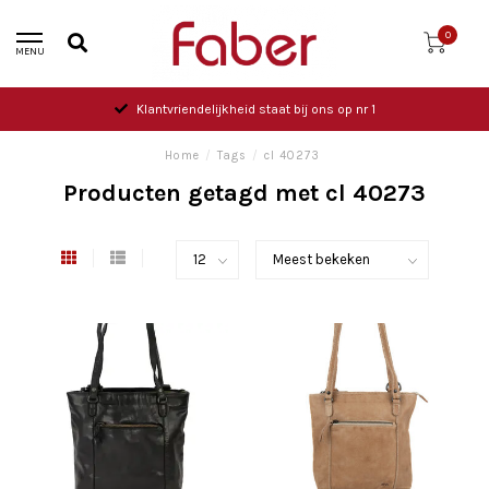
0
MENU
Klantvriendelijkheid staat bij ons op nr 1
Home
/
Tags
/
cl 40273
Producten getagd met cl 40273