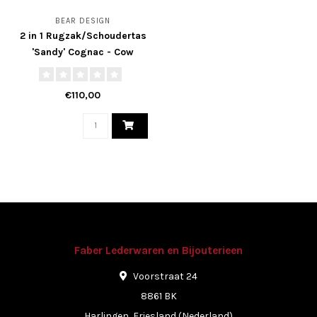
BEAR DESIGN
2 in 1 Rugzak/Schoudertas
'Sandy' Cognac - Cow
Lavato Collectie
€110,00
Faber Lederwaren en Bijouterieen
Voorstraat 24
8861 BK
Harlingen, Friesland (Nederland)