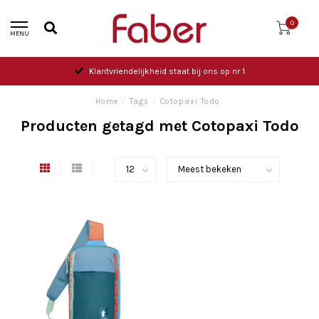
0
MENU
Klantvriendelijkheid staat bij ons op nr 1
Home
/
Tags
/
Cotopaxi Todo
Producten getagd met Cotopaxi Todo