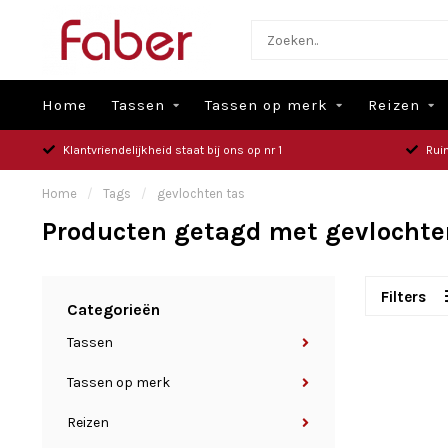
Home
Tassen
Tassen op merk
Reizen
Klantvriendelijkheid staat bij ons op nr 1
Rui
Home
/
Tags
/
gevlochten tas
Producten getagd met gevlochte
Filters
Categorieën
Tassen
Tassen op merk
Reizen