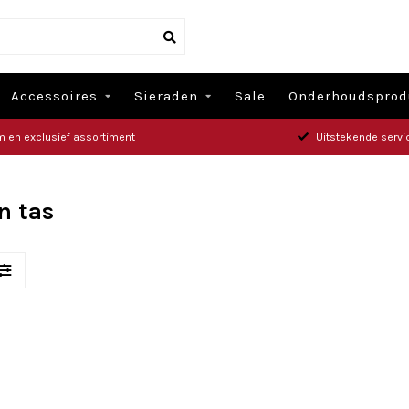
Accessoires
Sieraden
Sale
Onderhoudsprod
m en exclusief assortiment
Uitstekende servi
n tas