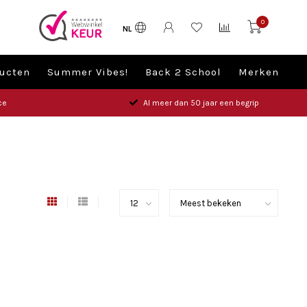
0
NL
ucten
Summer Vibes!
Back 2 School
Merken
ce
Al meer dan 50 jaar een begrip