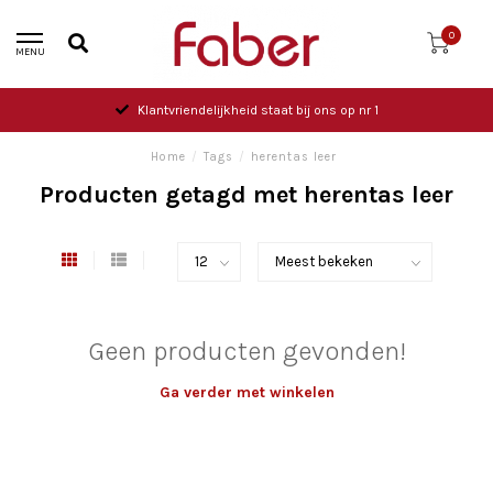
0
MENU
Klantvriendelijkheid staat bij ons op nr 1
Home
/
Tags
/
herentas leer
Producten getagd met herentas leer
Geen producten gevonden!
Ga verder met winkelen