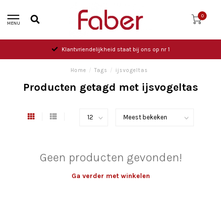
0
MENU
Klantvriendelijkheid staat bij ons op nr 1
Home
/
Tags
/
ijsvogeltas
Producten getagd met ijsvogeltas
Geen producten gevonden!
Ga verder met winkelen