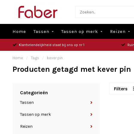
Home
Tassen
Tassen op merk
Reizen
Klantvriendelijkheid staat bij ons op nr 1
Rui
Home
/
Tags
/
kever pin
Producten getagd met kever pin
Filters
Categorieën
Tassen
Tassen op merk
Reizen