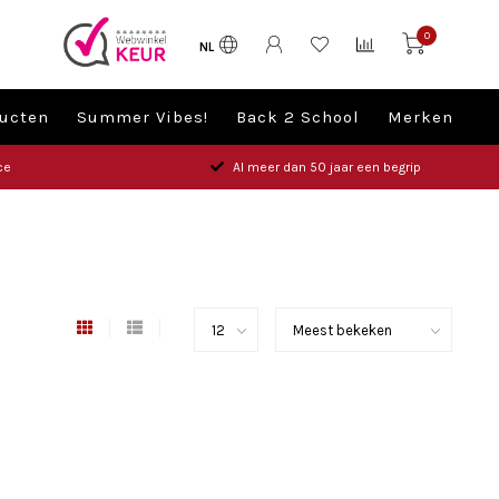
0
NL
ucten
Summer Vibes!
Back 2 School
Merken
ce
Al meer dan 50 jaar een begrip