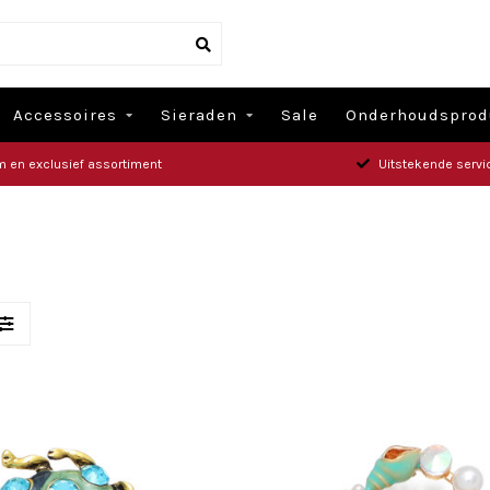
Accessoires
Sieraden
Sale
Onderhoudsprod
m en exclusief assortiment
Uitstekende servi