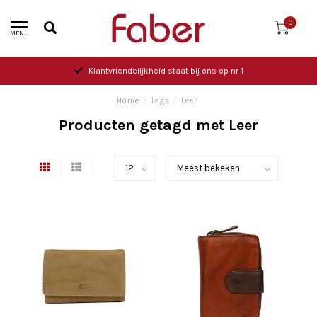
0
MENU
Klantvriendelijkheid staat bij ons op nr 1
Home
/
Tags
/
Leer
Producten getagd met Leer