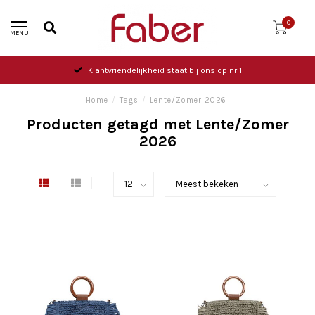
0
MENU
Klantvriendelijkheid staat bij ons op nr 1
Home
/
Tags
/
Lente/Zomer 2026
Producten getagd met Lente/Zomer
2026