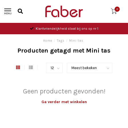
0
MENU
Klantvriendelijkheid staat bij ons op nr 1
Home
/
Tags
/
Mini tas
Producten getagd met Mini tas
Geen producten gevonden!
Ga verder met winkelen