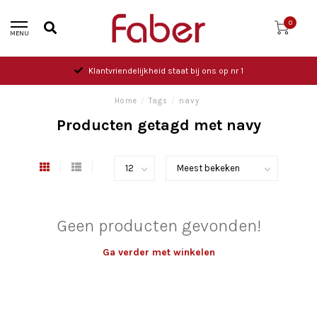
0
MENU
Klantvriendelijkheid staat bij ons op nr 1
Home
/
Tags
/
navy
Producten getagd met navy
Geen producten gevonden!
Ga verder met winkelen