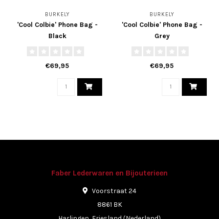
BURKELY
BURKELY
'Cool Colbie' Phone Bag -
'Cool Colbie' Phone Bag -
Black
Grey
€69,95
€69,95
Faber Lederwaren en Bijouterieen
Voorstraat 24
8861 BK
Harlingen, Friesland (Nederland)