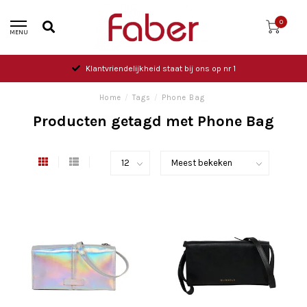
0
MENU
Klantvriendelijkheid staat bij ons op nr 1
Home
/
Tags
/
Phone Bag
Producten getagd met Phone Bag