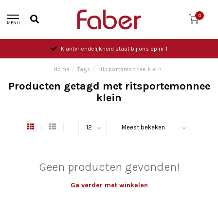
0
MENU
Klantvriendelijkheid staat bij ons op nr 1
Home
/
Tags
/
ritsportemonnee klein
Producten getagd met ritsportemonnee
klein
Geen producten gevonden!
Ga verder met winkelen