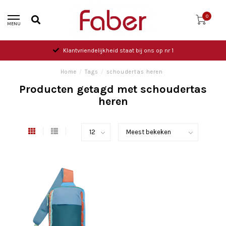
0
MENU
Klantvriendelijkheid staat bij ons op nr 1
Home
/
Tags
/
schoudertas heren
Producten getagd met schoudertas
heren