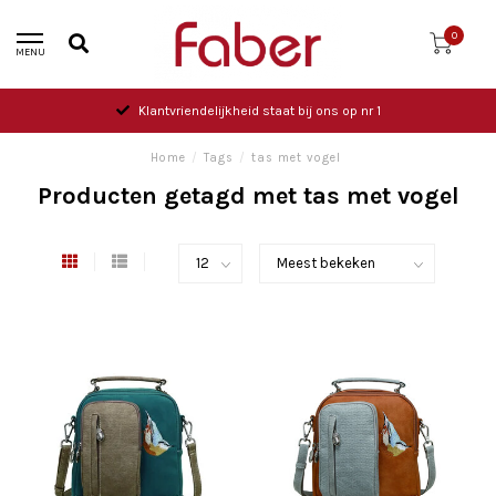
0
MENU
Klantvriendelijkheid staat bij ons op nr 1
Home
/
Tags
/
tas met vogel
Producten getagd met tas met vogel