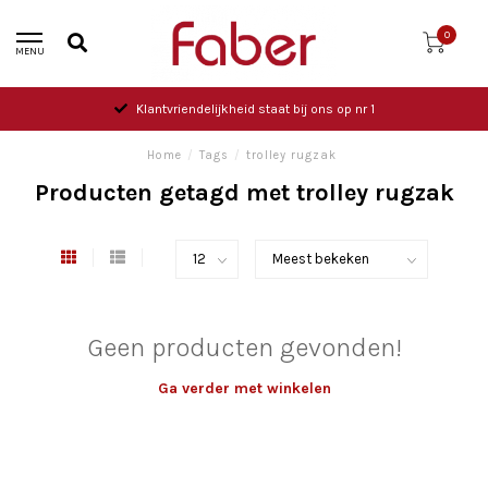
0
MENU
Klantvriendelijkheid staat bij ons op nr 1
Home
/
Tags
/
trolley rugzak
Producten getagd met trolley rugzak
Geen producten gevonden!
Ga verder met winkelen