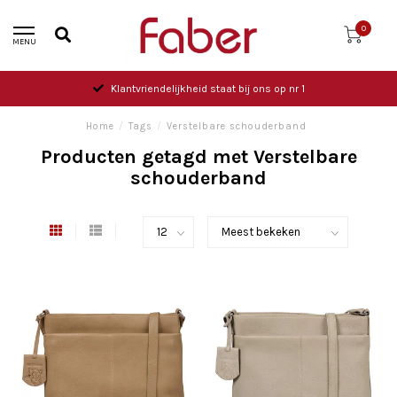
0
MENU
Klantvriendelijkheid staat bij ons op nr 1
Home
/
Tags
/
Verstelbare schouderband
Producten getagd met Verstelbare
schouderband