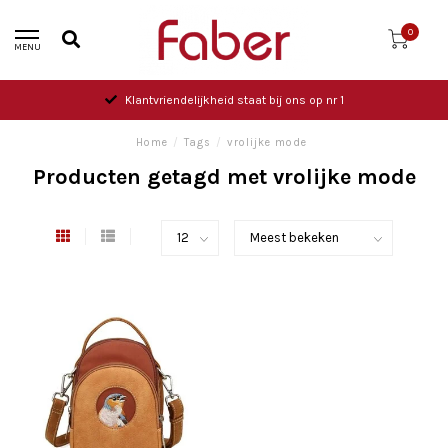
0
MENU
Klantvriendelijkheid staat bij ons op nr 1
Home
/
Tags
/
vrolijke mode
Producten getagd met vrolijke mode