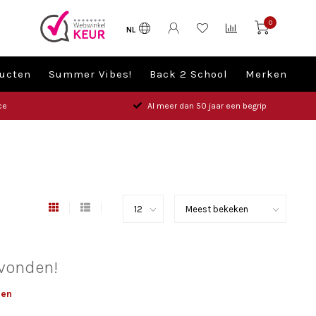
0
NL
ucten
Summer Vibes!
Back 2 School
Merken
ce
Al meer dan 50 jaar een begrip
vonden!
len