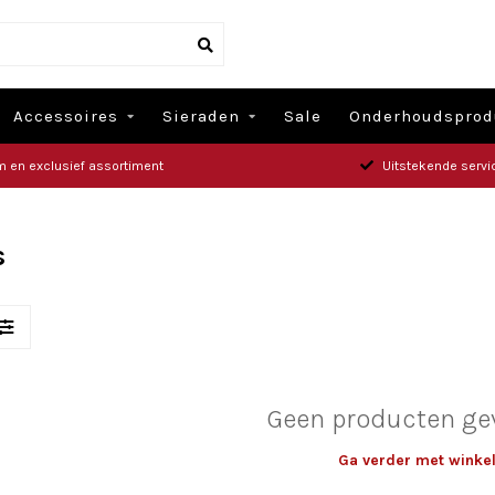
Accessoires
Sieraden
Sale
Onderhoudsprod
m en exclusief assortiment
Uitstekende servi
s
Geen producten ge
Ga verder met winke