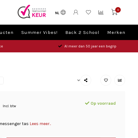
0
NL
ucten
Summer Vibes!
Back 2 School
Merken
ce
Al meer dan 50 jaar een begrip
S
Op voorraad
Incl. btw
messenger tas
Lees meer..