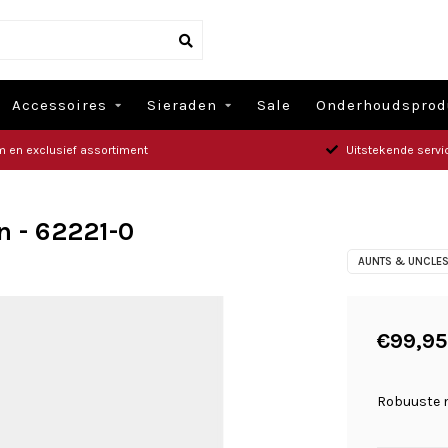
Accessoires
Sieraden
Sale
Onderhoudsprod
m en exclusief assortiment
Uitstekende servi
n - 62221-0
AUNTS & UNCLE
€99,95
Robuuste 