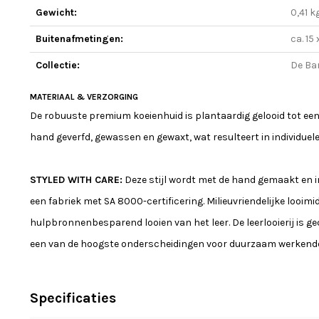
Gewicht:
0,41 k
Buitenafmetingen:
ca. 15 
Collectie:
De Ba
MATERIAAL & VERZORGING
De robuuste premium koeienhuid is plantaardig gelooid tot ee
hand geverfd, gewassen en gewaxt, wat resulteert in individuel
STYLED WITH CARE:
Deze stijl wordt met de hand gemaakt en
een fabriek met SA 8000-certificering. Milieuvriendelijke looim
hulpbronnenbesparend looien van het leer. De leerlooierij is g
een van de hoogste onderscheidingen voor duurzaam werkende l
Specificaties