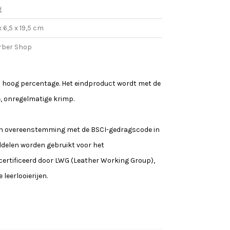
g
x 6,5 x 19,5 cm
rber Shop
n hoog percentage. Het eindproduct wordt met de
e, onregelmatige krimp.
 in overeenstemming met de BSCI-gedragscode in
iddelen worden gebruikt voor het
ecertificeerd door LWG (Leather Working Group),
eerlooierijen.