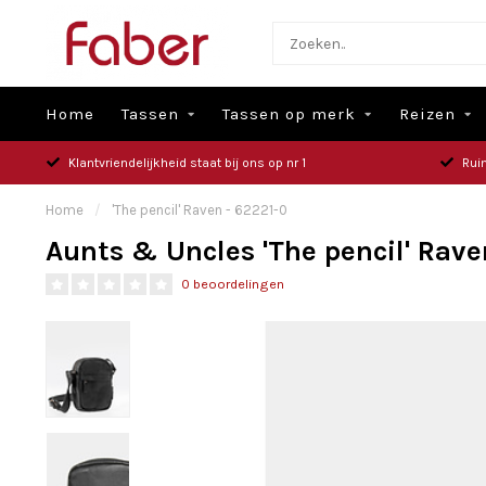
Home
Tassen
Tassen op merk
Reizen
Klantvriendelijkheid staat bij ons op nr 1
Rui
Home
/
'The pencil' Raven - 62221-0
Aunts & Uncles 'The pencil' Rave
0 beoordelingen