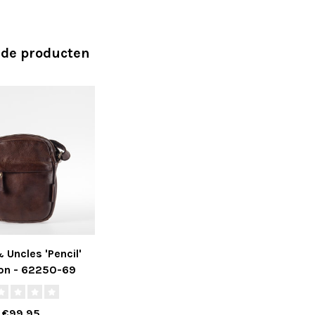
rde producten
 Uncles 'Pencil'
on - 62250-69
€99,95